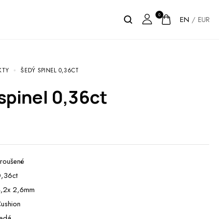
0
EN
/
EUR
KTY
ŠEDÝ SPINEL 0,36CT
 spinel 0,36ct
roušené
,36ct
,2x 2,6mm
ushion
edá