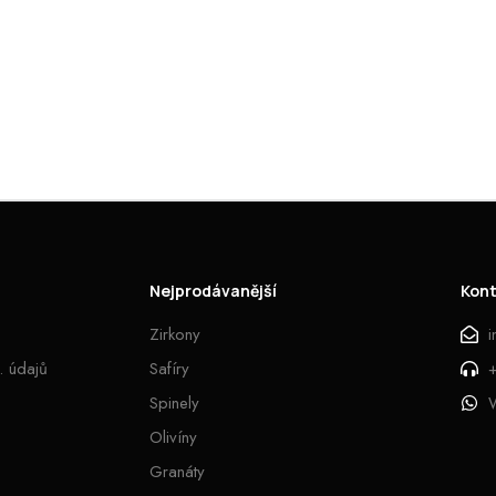
Nejprodávanější
Kon
Zirkony
. údajů
Safíry
Spinely
Olivíny
Granáty