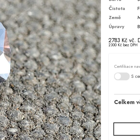
Čistota
F
Země
M
Úpravy
B
2783
Kč
vč. 
2300
Kč
bez DPH
Certifikace na
S cer
Celkem v