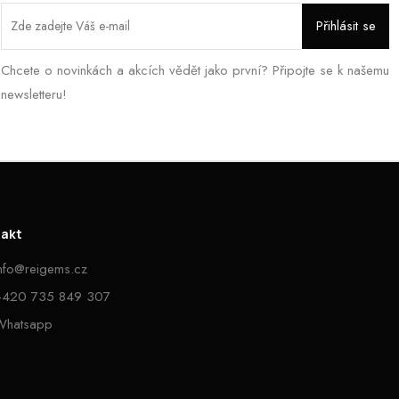
Chcete o novinkách a akcích vědět jako první? Připojte se k našemu
newsletteru!
takt
info@reigems.cz
+420 735 849 307
Whatsapp