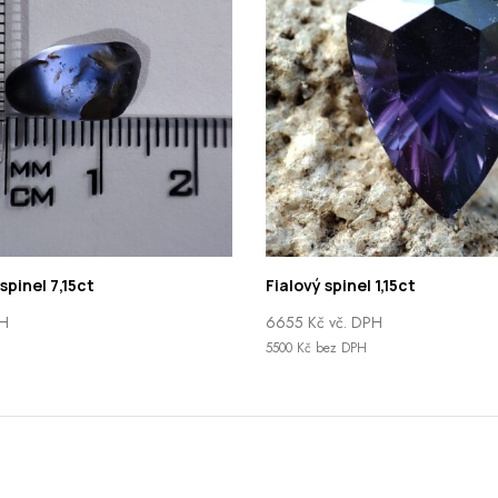
pinel 7,15ct
Fialový spinel 1,15ct
PH
6655
Kč
vč. DPH
5500
Kč
bez DPH