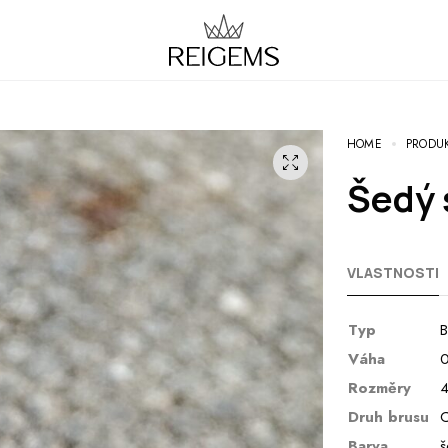
HOME
PRODU
Šedý
VLASTNOSTI
Typ
B
Váha
0
Rozměry
4
Druh brusu
C
Barva
š