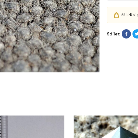
53
lidí si
Sdílet: