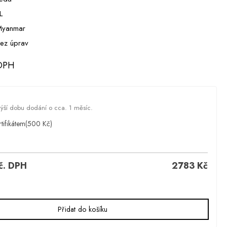
L
yanmar
ez úprav
DPH
výší dobu dodání o cca. 1 měsíc.
tifikátem
(500 Kč)
č. DPH
2783
Kč
Přidat do košíku