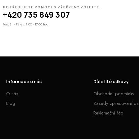
POTŘEBUJETE POMOCI S VÝBĚREM? VOLEJTE.
+420 735 849 307
Pondělí - Pátek: 9.00 - 17.00 hod.
Informace o nás
Důležité odkazy
O nás
Obchodní podmínky
Blog
Zásady zpracování os
Reklamační řád