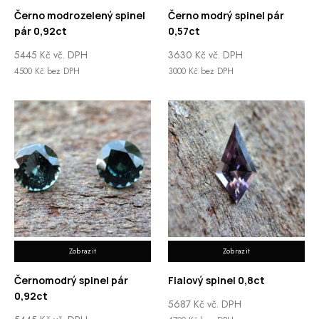
Černo modrozelený spinel
Černo modrý spinel pár
pár 0,92ct
0,57ct
5445
Kč
vč. DPH
3630
Kč
vč. DPH
4500
Kč
bez DPH
3000
Kč
bez DPH
Zobrazit
Zobrazit
Černomodrý spinel pár
Fialový spinel 0,8ct
0,92ct
5687
Kč
vč. DPH