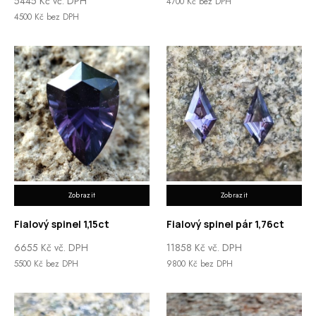
5445
Kč
vč. DPH
4700
Kč
bez DPH
4500
Kč
bez DPH
Zobrazit
Zobrazit
Fialový spinel 1,15ct
Fialový spinel pár 1,76ct
6655
Kč
vč. DPH
11858
Kč
vč. DPH
5500
Kč
bez DPH
9800
Kč
bez DPH