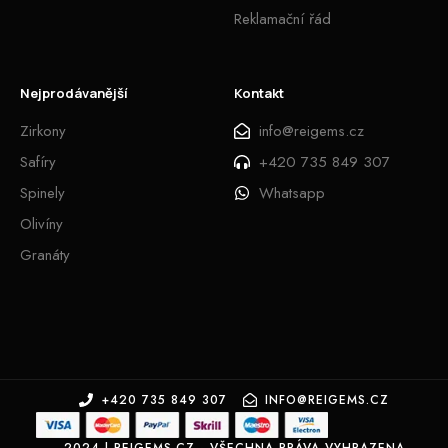
Reklamační řád
Nejprodávanější
Kontakt
Zirkony
info@reigems.cz
Safíry
+420 735 849 307
Spinely
Whatsapp
Olivíny
Granáty
+420 735 849 307
INFO@REIGEMS.CZ
2024 | REIGEMS.CZ - VŠECHNA PRÁVA VYHRAZENA