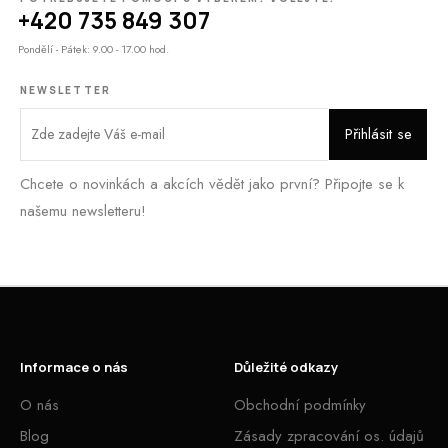
+420 735 849 307
Pondělí - Pátek: 9.00 - 17.00 hod.
NEWSLETTER
Chcete o novinkách a akcích vědět jako první? Připojte se k
našemu newsletteru!
Informace o nás
Důležité odkazy
O nás
Obchodní podmínky
Blog
Zásady zpracování os. údajů