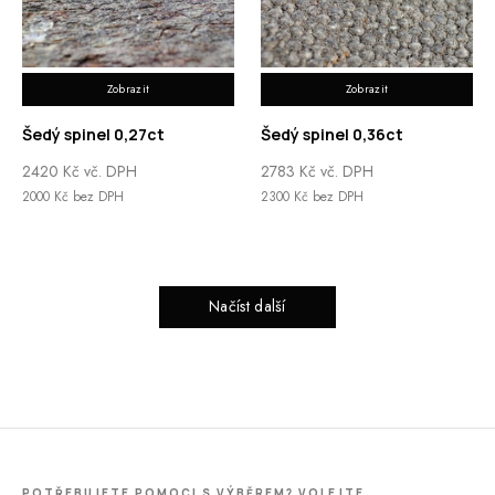
Zobrazit
Zobrazit
Šedý spinel 0,27ct
Šedý spinel 0,36ct
2420
Kč
vč. DPH
2783
Kč
vč. DPH
2000
Kč
bez DPH
2300
Kč
bez DPH
Načíst další
POTŘEBUJETE POMOCI S VÝBĚREM? VOLEJTE.