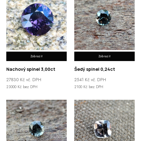
Zobrazit
Zobrazit
Nachový spinel 3,00ct
Šedý spinel 0,24ct
27830
Kč
vč. DPH
2541
Kč
vč. DPH
23000
Kč
bez DPH
2100
Kč
bez DPH