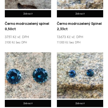
Zobrazit
Zobrazit
Černo modrozelený spinel
Černo modrozelený Spinel
0,50ct
2,33ct
3751
Kč
vč. DPH
13673
Kč
vč. DPH
3100
Kč
bez DPH
11300
Kč
bez DPH
Zobrazit
Zobrazit