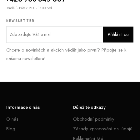
Pondělí - Pátek: 9.00 - 17.00 hod.
NEWSLETTER
Chcete o novinkách a akcích vědět jako první? Připojte se k
našemu newsletteru!
Informace o nás
Důležité odkazy
O nás
Obchodní podmínky
Blog
Zásady zpracování os. údajů
Reklamační řád