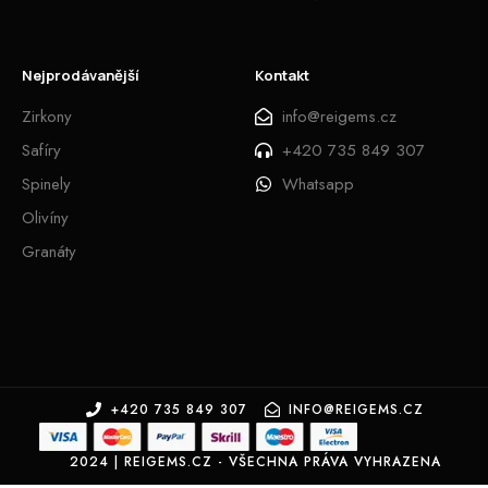
Nejprodávanější
Kontakt
Zirkony
info@reigems.cz
Safíry
+420 735 849 307
Spinely
Whatsapp
Olivíny
Granáty
+420 735 849 307
INFO@REIGEMS.CZ
2024 | REIGEMS.CZ - VŠECHNA PRÁVA VYHRAZENA