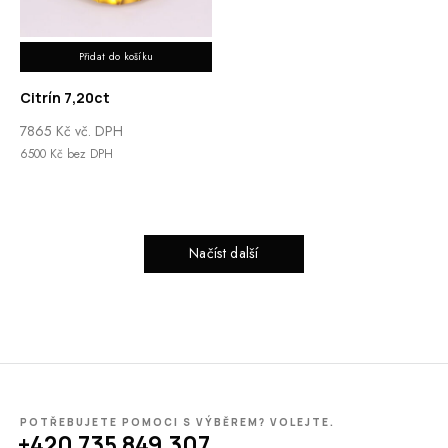
Přidat do košíku
Citrín 7,20ct
7865
Kč
vč. DPH
6500
Kč
bez DPH
Načíst další
POTŘEBUJETE POMOCI S VÝBĚREM? VOLEJTE.
+420 735 849 307