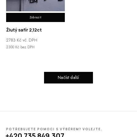
Zobrazit
Žlutý safír 2,12ct
2783
Kč
vč. DPH
2300
Kč
bez DPH
Načíst další
POTŘEBUJETE POMOCI S VÝBĚREM? VOLEJTE.
+420 735 849 307