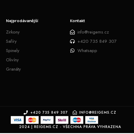
Nejprodávanější
Kontakt
Zirkony
info@reigems.cz
Safíry
+420 735 849 307
Spinely
Whatsapp
Olivíny
Granáty
+420 735 849 307
INFO@REIGEMS.CZ
2024 | REIGEMS.CZ - VŠECHNA PRÁVA VYHRAZENA