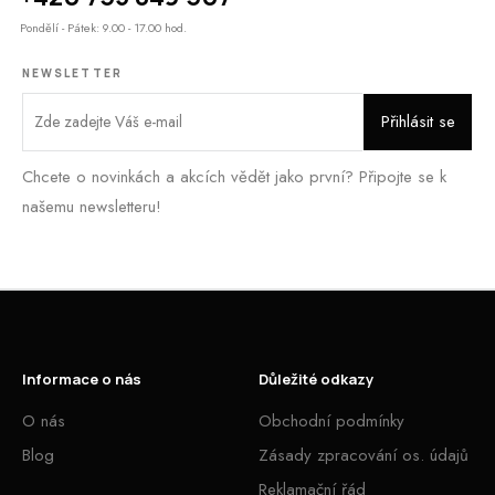
Pondělí - Pátek: 9.00 - 17.00 hod.
NEWSLETTER
Chcete o novinkách a akcích vědět jako první? Připojte se k
našemu newsletteru!
Informace o nás
Důležité odkazy
O nás
Obchodní podmínky
Blog
Zásady zpracování os. údajů
Reklamační řád