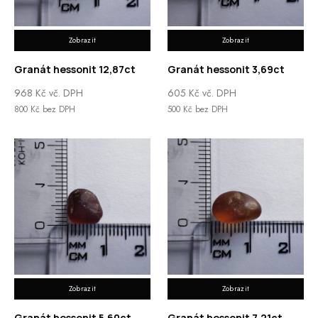
Zobrazit
Zobrazit
Granát hessonit 12,87ct
Granát hessonit 3,69ct
968
Kč
vč. DPH
605
Kč
vč. DPH
800
Kč
bez DPH
500
Kč
bez DPH
Zobrazit
Zobrazit
Granát hessonit 5,60ct
Granát hessonit 7,21ct