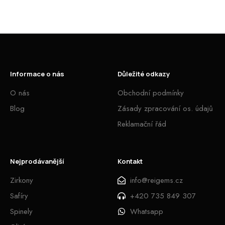
Informace o nás
Důležité odkazy
O nás
Obchodní podmínky
Blog
Zásady zpracování os. údajů
Reklamační řád
Nejprodávanější
Kontakt
Zirkony
info@reigems.cz
Safíry
+420 735 849 307
Spinely
Whatsapp