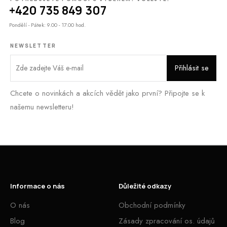
+420 735 849 307
Pondělí - Pátek: 9.00 - 17.00 hod.
NEWSLETTER
Chcete o novinkách a akcích vědět jako první? Připojte se k
našemu newsletteru!
Informace o nás
Důležité odkazy
O nás
Obchodní podmínky
Blog
Zásady zpracování os. údajů