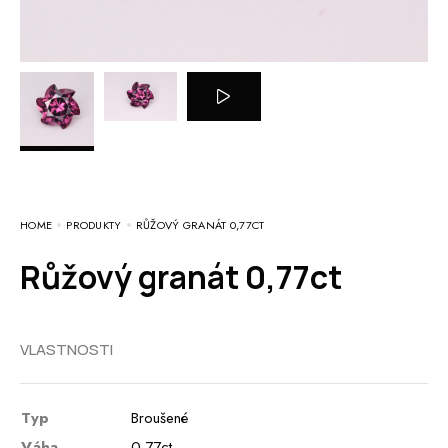
HOME
PRODUKTY
RŮŽOVÝ GRANÁT 0,77CT
Růžový granát 0,77ct
VLASTNOSTI
Typ
Broušené
Váha
0,77ct