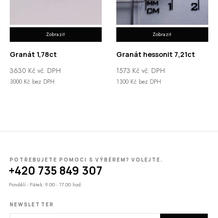
Zobrazit
Zobrazit
Granát 1,78ct
Granát hessonit 7,21ct
3630
Kč
vč. DPH
1573
Kč
vč. DPH
3000
Kč
bez DPH
1300
Kč
bez DPH
POTŘEBUJETE POMOCI S VÝBĚREM? VOLEJTE.
+420 735 849 307
Pondělí - Pátek: 9.00 - 17.00 hod.
NEWSLETTER