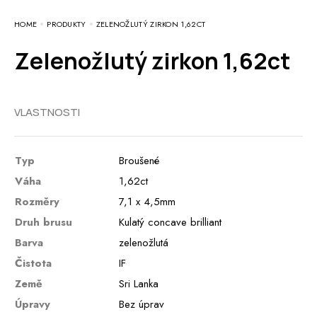
HOME
PRODUKTY
ZELENOŽLUTÝ ZIRKON 1,62CT
Zelenožlutý zirkon 1,62ct
VLASTNOSTI
Typ
Broušené
Váha
1,62ct
Rozměry
7,1 x 4,5mm
Druh brusu
Kulatý concave brilliant
Barva
zelenožlutá
Čistota
IF
Země
Sri Lanka
Úpravy
Bez úprav