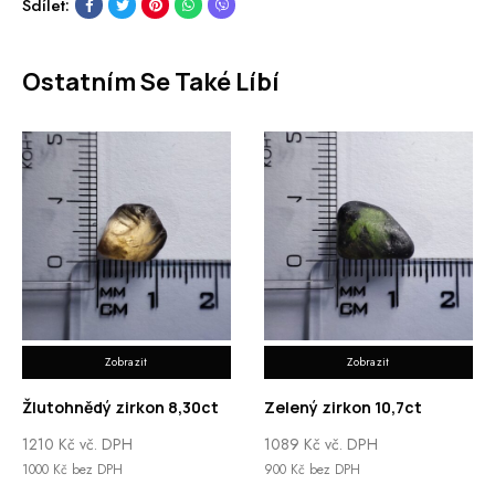
Sdílet:
Ostatním Se Také Líbí
Zobrazit
Zobrazit
Žlutohnědý zirkon 8,30ct
Zelený zirkon 10,7ct
1210
Kč
vč. DPH
1089
Kč
vč. DPH
1000
Kč
bez DPH
900
Kč
bez DPH