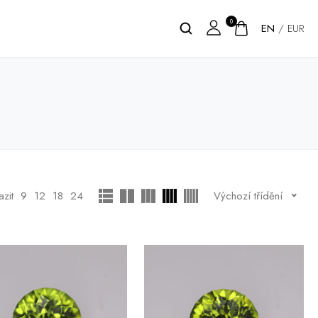
0
EN
/
EUR
zit
9
12
18
24
Výchozí třídění