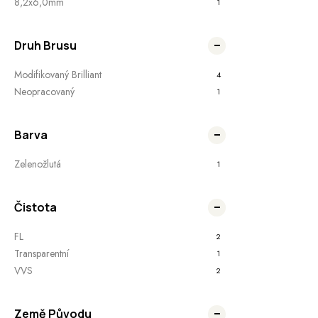
8,2x6,0mm
1
Druh Brusu
Modifikovaný Brilliant
4
Neopracovaný
1
Barva
Zelenožlutá
1
Čistota
FL
2
Transparentní
1
VVS
2
Země Původu