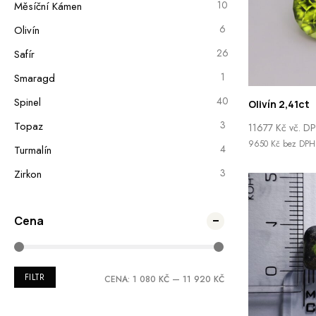
10
Měsíční Kámen
6
Olivín
26
Safír
1
Smaragd
40
Spinel
Olivín 2,41ct
3
Topaz
11677
Kč
vč. D
9650
Kč
bez DPH
4
Turmalín
3
Zirkon
Cena
FILTR
CENA:
1 080 KČ
—
11 920 KČ