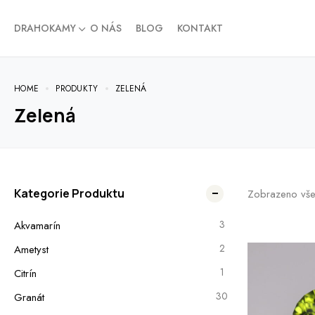
DRAHOKAMY
O NÁS
BLOG
KONTAKT
HOME
PRODUKTY
ZELENÁ
Zelená
Kategorie Produktu
Zobrazeno vše
3
Akvamarín
2
Ametyst
1
Citrín
30
Granát