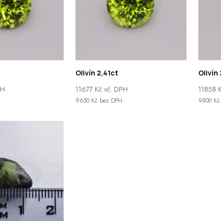
Olivín 2,41ct
Olivín
PH
11677
Kč
vč. DPH
11858
9650
Kč
bez DPH
9800
Kč