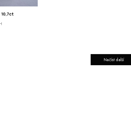
 10,7ct
H
Načíst další