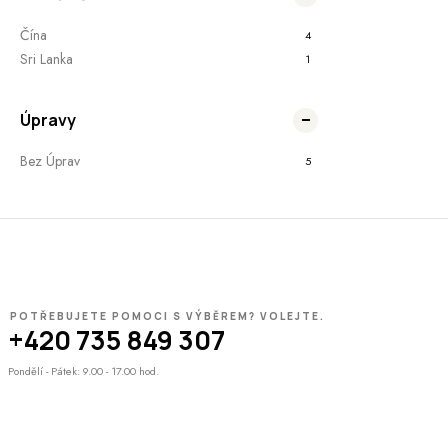
Čína
4
Sri Lanka
1
Úpravy
Bez Úprav
5
POTŘEBUJETE POMOCI S VÝBĚREM? VOLEJTE.
+420 735 849 307
Pondělí - Pátek: 9.00 - 17.00 hod.