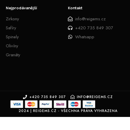
Nejprodávanější
Kontakt
Zirkony
info@reigems.cz
Safíry
+420 735 849 307
Spinely
Whatsapp
Olivíny
Granáty
+420 735 849 307
INFO@REIGEMS.CZ
2024 | REIGEMS.CZ - VŠECHNA PRÁVA VYHRAZENA