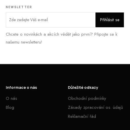
NEWSLETTER
Chcete o novinkách a akcích vědět jako první? Připojte se k
našemu newsletteru!
Informace o nás
Důležité odkazy
O nás
Obchodní podmínky
Blog
Zásady zpracování os. údajů
Reklamační řád