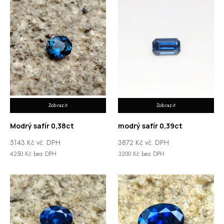
Zobrazit
Zobrazit
Modrý safír 0,38ct
modrý safír 0,39ct
5143
Kč
vč. DPH
3872
Kč
vč. DPH
4250
Kč
bez DPH
3200
Kč
bez DPH