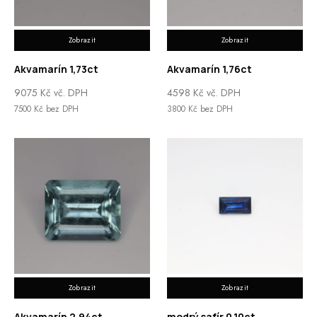
Zobrazit
Zobrazit
Akvamarín 1,73ct
Akvamarín 1,76ct
9075
Kč
vč. DPH
4598
Kč
vč. DPH
7500
Kč
bez DPH
3800
Kč
bez DPH
Zobrazit
Zobrazit
Akvamarín 2,94ct
modrý safír 0,10ct