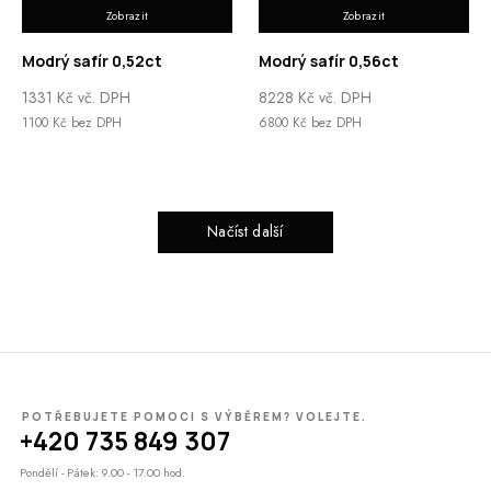
Zobrazit
Zobrazit
Modrý safír 0,52ct
Modrý safír 0,56ct
1331
Kč
vč. DPH
8228
Kč
vč. DPH
1100
Kč
bez DPH
6800
Kč
bez DPH
Načíst další
POTŘEBUJETE POMOCI S VÝBĚREM? VOLEJTE.
+420 735 849 307
Pondělí - Pátek: 9.00 - 17.00 hod.