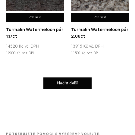
Zobrazit
Zobrazit
Turmalín Watermeloon pár
Turmalín Watermeloon pár
1,17ct
2,06ct
14520
Kč
vč. DPH
13915
Kč
vč. DPH
12000
Kč
bez DPH
11500
Kč
bez DPH
Načíst další
POTŘEBUJETE POMOCI S VÝBĚREM? VOLEJTE.