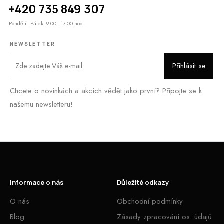
+420 735 849 307
Pondělí - Pátek: 9.00 - 17.00 hod.
NEWSLETTER
Chcete o novinkách a akcích vědět jako první? Připojte se k
našemu newsletteru!
Informace o nás
Důležité odkazy
O nás
Obchodní podmínky
Blog
Zásady zpracování os. údajů