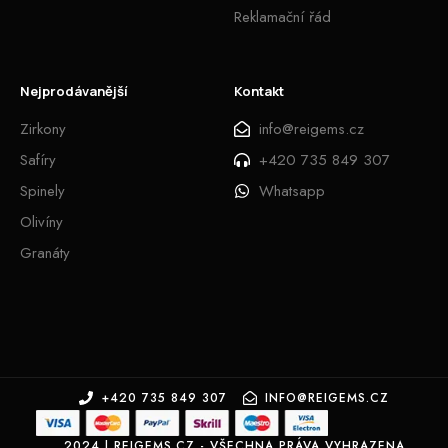
Reklamační řád
Nejprodávanější
Kontakt
Zirkony
info@reigems.cz
Safíry
+420 735 849 307
Spinely
Whatsapp
Olivíny
Granáty
+420 735 849 307
INFO@REIGEMS.CZ
2024 | REIGEMS.CZ - VŠECHNA PRÁVA VYHRAZENA