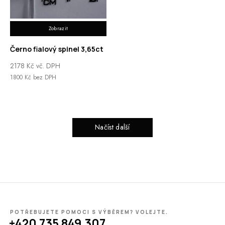
Zobrazit
Černo fialový spinel 3,65ct
2178
Kč
vč. DPH
1800
Kč
bez DPH
Načíst další
POTŘEBUJETE POMOCI S VÝBĚREM? VOLEJTE.
+420 735 849 307