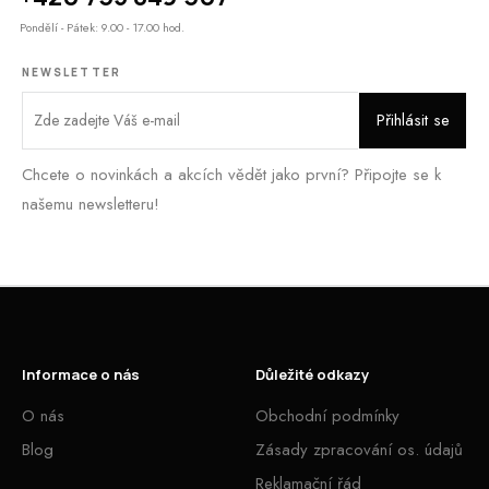
Pondělí - Pátek: 9.00 - 17.00 hod.
NEWSLETTER
Chcete o novinkách a akcích vědět jako první? Připojte se k
našemu newsletteru!
Informace o nás
Důležité odkazy
O nás
Obchodní podmínky
Blog
Zásady zpracování os. údajů
Reklamační řád