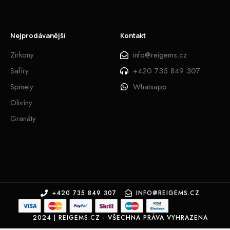
Nejprodávanější
Kontakt
Zirkony
info@reigems.cz
Safíry
+420 735 849 307
Spinely
Whatsapp
Olivíny
Granáty
+420 735 849 307
INFO@REIGEMS.CZ
2024 | REIGEMS.CZ - VŠECHNA PRÁVA VYHRAZENA