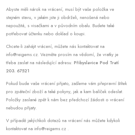
Abyste měli nárok na vrácení, musí být vaše položka ve
stejném stavu, v jakém jste ji obdrželi, nenošená nebo
nepoužitá, s visačkami a v původním obalu. Budete také
potřebovat účtenku nebo doklad o koupi.
Chcete-li zahájit vrácení, můžete nás kontaktovat na
info@reigems.cz. Vezměte prosím na vědomí, že vratky je
třeba zaslat na následující adresu:
Přibyslavice Pod Tratí
203. 67521
Pokud bude vaše vrácení přijato, zašleme vám přepravní štítek
pro zpáteční zboží a také pokyny, jak a kam balíček odeslat.
Položky zaslané zpět k nám bez předchozí žádosti o vrácení
nebudou přijaty.
V případě jakýchkoli dotazů na vrácení nás můžete kdykoli
kontaktovat na info@reigems.cz .