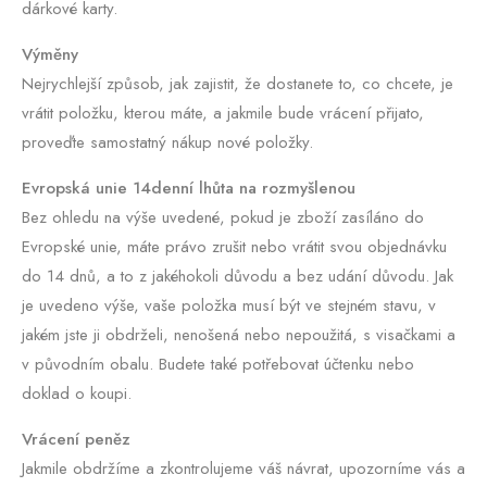
dárkové karty.
Výměny
Nejrychlejší způsob, jak zajistit, že dostanete to, co chcete, je
vrátit položku, kterou máte, a jakmile bude vrácení přijato,
proveďte samostatný nákup nové položky.
Evropská unie 14denní lhůta na rozmyšlenou
Bez ohledu na výše uvedené, pokud je zboží zasíláno do
Evropské unie, máte právo zrušit nebo vrátit svou objednávku
do 14 dnů, a to z jakéhokoli důvodu a bez udání důvodu. Jak
je uvedeno výše, vaše položka musí být ve stejném stavu, v
jakém jste ji obdrželi, nenošená nebo nepoužitá, s visačkami a
v původním obalu. Budete také potřebovat účtenku nebo
doklad o koupi.
Vrácení peněz
Jakmile obdržíme a zkontrolujeme váš návrat, upozorníme vás a