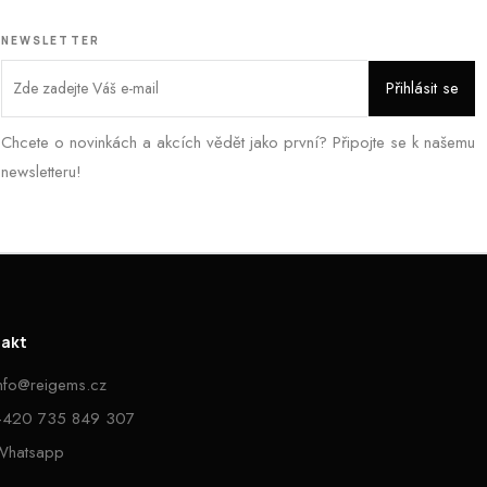
NEWSLETTER
Chcete o novinkách a akcích vědět jako první? Připojte se k našemu
newsletteru!
takt
info@reigems.cz
+420 735 849 307
Whatsapp