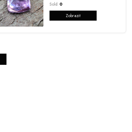
Sold:
0
Zobrazit