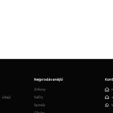
Nejprodávanější
Kon
Zirkony
. údajů
Safíry
Spinely
Olivíny