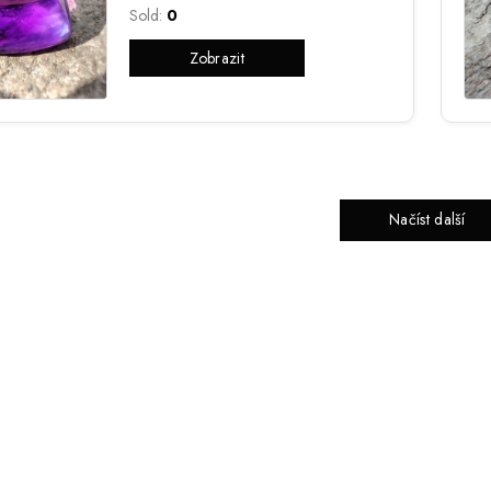
Sold:
0
Zobrazit
Načíst další