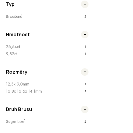
Typ
Broušené
2
Hmotnost
26,54ct
1
9,82ct
1
Rozměry
12,3x 9,0mm
1
16,8x 16,6x 14,1mm
1
Druh Brusu
Sugar Loaf
2