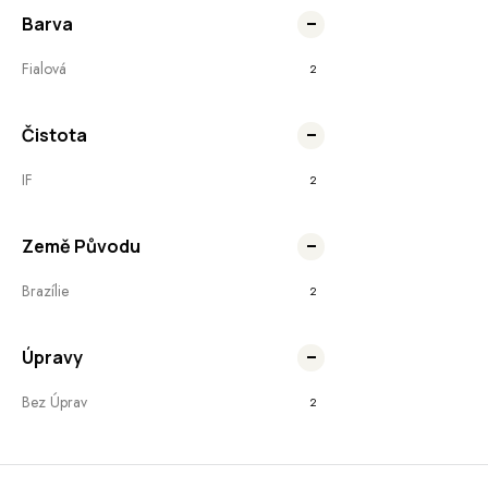
Barva
Fialová
2
Čistota
IF
2
Země Původu
Brazílie
2
Úpravy
Bez Úprav
2