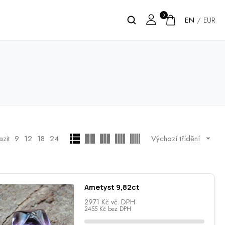
0
EN
/
EUR
zit
9
12
18
24
Výchozí třídění
Ametyst 9,82ct
2971
Kč
vč. DPH
2455
Kč
bez DPH