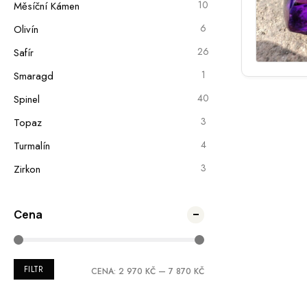
10
Měsíční Kámen
6
Olivín
26
Safír
1
Smaragd
40
Spinel
3
Topaz
4
Turmalín
3
Zirkon
Cena
FILTR
CENA:
2 970 KČ
—
7 870 KČ