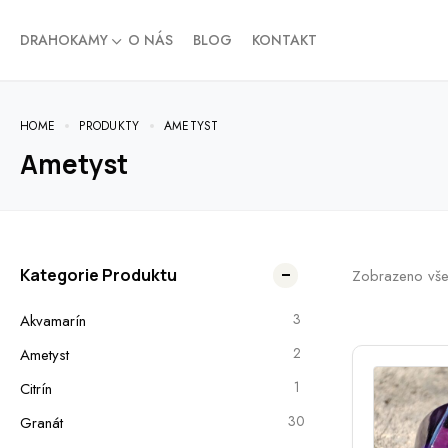
DRAHOKAMY
O NÁS
BLOG
KONTAKT
HOME
PRODUKTY
AMETYST
Ametyst
Kategorie Produktu
Zobrazeno vše
3
Akvamarín
2
Ametyst
1
Citrín
30
Granát