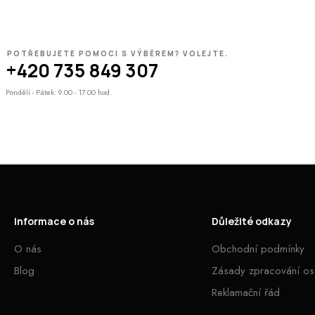
POTŘEBUJETE POMOCI S VÝBĚREM? VOLEJTE.
+420 735 849 307
Pondělí - Pátek: 9.00 - 17.00 hod.
Informace o nás
Důležité odkazy
O nás
Obchodní podmínky
Blog
Zásady zpracování os
Reklamační řád